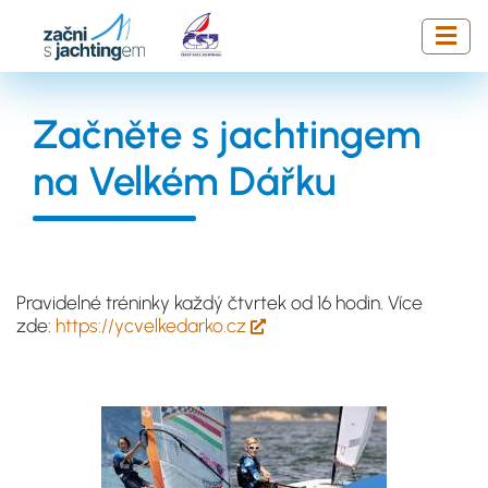
Přejít
k
hlavnímu
obsahu
Začněte s jachtingem
na Velkém Dářku
Pravidelné tréninky každý čtvrtek od 16 hodin. Více
zde:
https://ycvelkedarko.cz