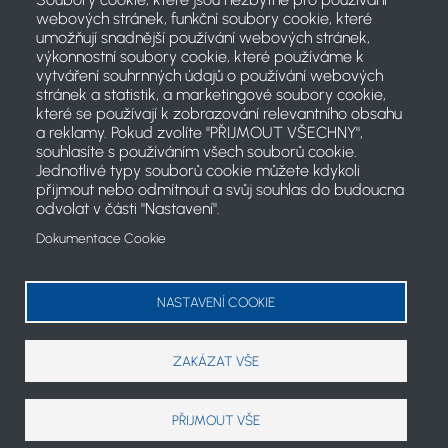
webových stránek, funkční soubory cookie, které
umožňují snadnější používání webových stránek,
výkonnostní soubory cookie, které používáme k
vytváření souhrnných údajů o používání webových
stránek a statistik, a marketingové soubory cookie,
které se používají k zobrazování relevantního obsahu
a reklamy. Pokud zvolíte "PŘIJMOUT VŠECHNY",
souhlasíte s používáním všech souborů cookie.
Jednotlivé typy souborů cookie můžete kdykoli
přijmout nebo odmítnout a svůj souhlas do budoucna
odvolat v části "Nastavení".
Dokumentace Cookie
2021 © Český svaz jachtingu
Koncept projektu a články: PR komise ČSJ
NASTAVENÍ COOKIE
cookies
ZAKÁZAT VŠE
PŘIJMOUT VŠE