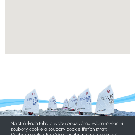
Na stránkách tohoto webu používáme vybrané vlastní
soubory cookie a soubory cookie třetích stran:
Soubory cookie, které jsou nezbytné pro používání