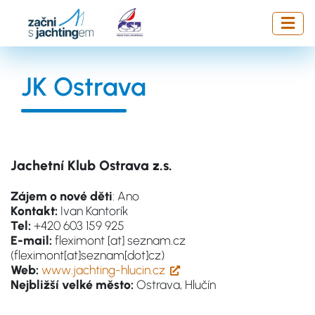
Přejít
k
hlavnímu
obsahu
JK Ostrava
Jachetní Klub Ostrava z.s.
Zájem o nové děti
: Ano
Kontakt:
Ivan Kantorík
Tel:
+420 603 159 925
E-mail:
fleximont
[at]
seznam.cz
(fleximont[at]seznam[dot]cz)
Web:
www.jachting-hlucin.cz
Nejbližší velké město:
Ostrava, Hlučín