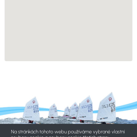
Na stránkách tohoto webu používáme vybrané vlastní