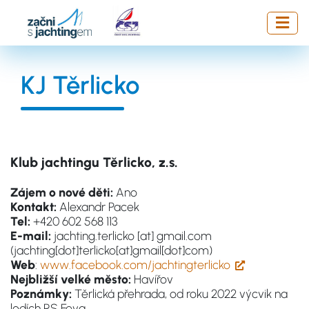
Přejít
k
hlavnímu
obsahu
KJ Těrlicko
Klub jachtingu Těrlicko, z.s.
Zájem o nové děti:
Ano
Kontakt:
Alexandr Pacek
Tel:
+420 602 568 113
E-mail:
jachting.terlicko
[at]
gmail.com
(jachting[dot]terlicko[at]gmail[dot]com)
Web
:
www.facebook.com/jachtingterlicko
Nejbližší velké město:
Havířov
Poznámky:
Těrlická přehrada, od roku 2022 výcvik na
lodích RS Feva.