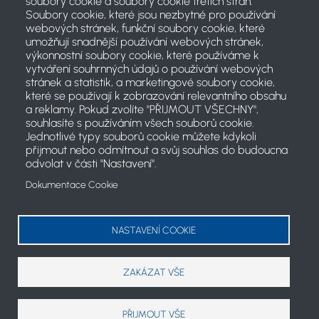
soubory cookie a soubory cookie třetích stran:
Soubory cookie, které jsou nezbytné pro používání
webových stránek, funkční soubory cookie, které
umožňují snadnější používání webových stránek,
výkonnostní soubory cookie, které používáme k
vytváření souhrnných údajů o používání webových
stránek a statistik, a marketingové soubory cookie,
které se používají k zobrazování relevantního obsahu
a reklamy. Pokud zvolíte "PŘIJMOUT VŠECHNY",
souhlasíte s používáním všech souborů cookie.
Jednotlivé typy souborů cookie můžete kdykoli
přijmout nebo odmítnout a svůj souhlas do budoucna
odvolat v části "Nastavení".
Dokumentace Cookie
2021 © Český svaz jachtingu
Koncept projektu a články: PR komise ČSJ
NASTAVENÍ COOKIE
cookies
ZAKÁZAT VŠE
PŘIJMOUT VŠE