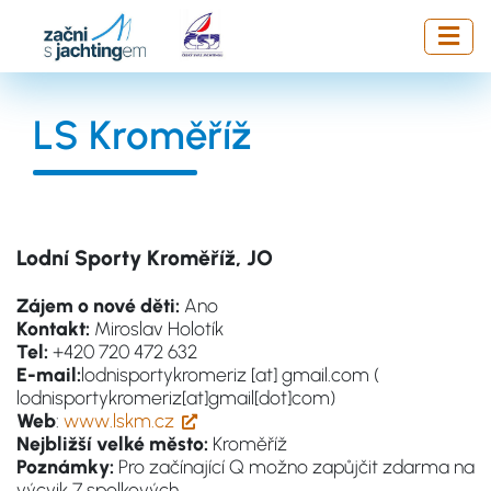
Přejít
k
hlavnímu
obsahu
LS Kroměříž
Lodní Sporty Kroměříž, JO
Zájem o nové děti:
Ano
Kontakt:
Miroslav Holotík
Tel:
+420 720 472 632
E-mail:
lodnisportykromeriz
[at]
gmail.com
(
lodnisportykromeriz[at]gmail[dot]com)
Web
:
www.lskm.cz
Nejbližší velké město:
Kroměříž
Poznámky:
Pro začínající Q možno zapůjčit zdarma na
výcvik 7 spolkových