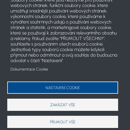
webových stránek, funkční soubory cookie, které
umožňují snadnější používání webových stránek,
výkonnostní soubory cookie, které používáme k
vytváření souhrnných údajů o používání webových
stránek a statistik, a marketingové soubory cookie,
které se používají k zobrazování relevantního obsahu
a reklamy. Pokud zvolíte "PŘIJMOUT VŠECHNY",
souhlasíte s používáním všech souborů cookie.
Jednotlivé typy souborů cookie můžete kdykoli
přijmout nebo odmítnout a svůj souhlas do budoucna
odvolat v části "Nastavení".
Dokumentace Cookie
2021 © Český svaz jachtingu
Koncept projektu a články: PR komise ČSJ
NASTAVENÍ COOKIE
cookies
ZAKÁZAT VŠE
PŘIJMOUT VŠE