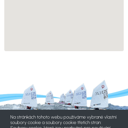
Na stránkách tohoto webu používáme vybrané vlastní
soubory cookie a soubory cookie třetích stran:
Soubory cookie, které jsou nezbytné pro používání