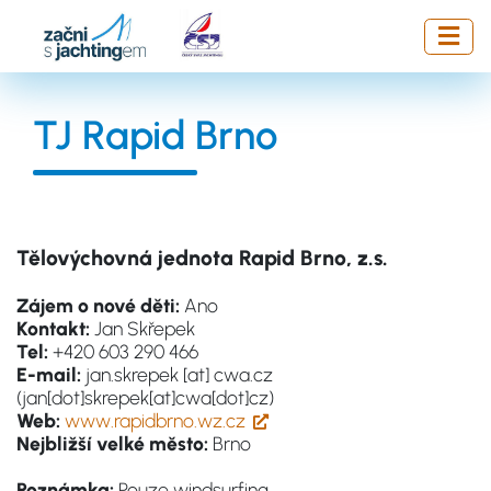
Přejít
k
hlavnímu
obsahu
TJ Rapid Brno
Tělovýchovná jednota Rapid Brno, z.s.
Zájem o nové děti:
Ano
Kontakt:
Jan Skřepek
Tel:
+420 603 290 466
E-mail:
jan.skrepek
[at]
cwa.cz
(jan[dot]skrepek[at]cwa[dot]cz)
Web:
www.rapidbrno.wz.cz
Nejbližší velké město:
Brno
Poznámka:
Pouze windsurfing