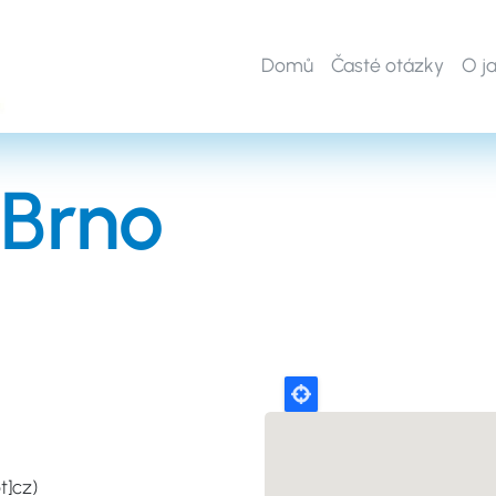
Domů
Časté otázky
O j
 Brno
t]cz)