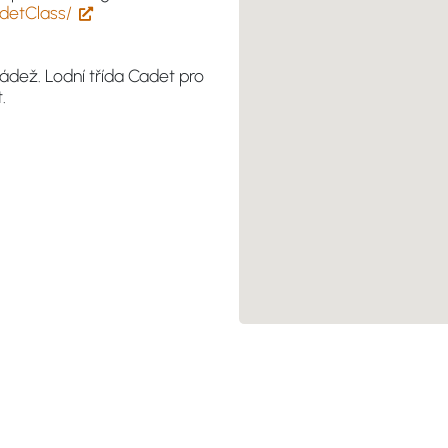
detClass/
ádež. Lodní třída Cadet pro
.