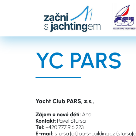
Přejít
k
hlavnímu
obsahu
YC PARS
Yacht Club PARS, z.s.,
Zájem o nové děti:
Ano
Kontakt:
Pavel Štursa
Tel:
+420 777 916 223
E-mail:
stursa
[at]
pars-building.cz
(stursa[a