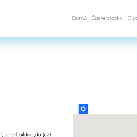
Domů
Časté otázky
O j
t]pars-building[dot]cz)