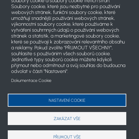
soubory cookie a soubory cookie třetích stran:
Soubory cookie, které jsou nezbytné pro používání
webových stránek, funkční soubory cookie, které
umožňují snadnější používání webových stránek,
výkonnostní soubory cookie, které používáme k
vytváření souhrnných údajů o používání webových
stránek a statistik, a marketingové soubory cookie,
které se používají k zobrazování relevantního obsahu
a reklamy. Pokud zvolíte "PŘIJMOUT VŠECHNY",
souhlasíte s používáním všech souborů cookie.
Jednotlivé typy souborů cookie můžete kdykoli
přijmout nebo odmítnout a svůj souhlas do budoucna
odvolat v části "Nastavení".
Dokumentace Cookie
2021 © Český svaz jachtingu
Koncept projektu a články: PR komise ČSJ
NASTAVENÍ COOKIE
cookies
ZAKÁZAT VŠE
PŘIJMOUT VŠE