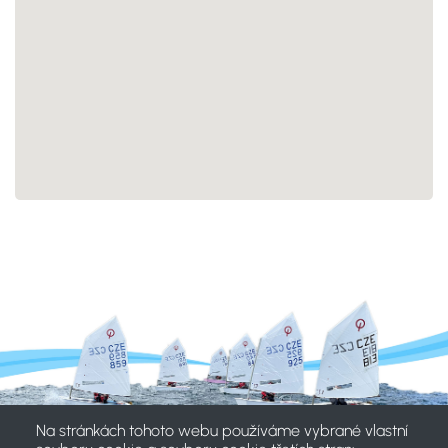
Na stránkách tohoto webu používáme vybrané vlastní