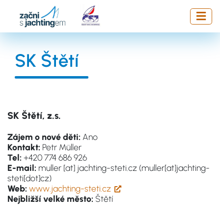
Přejít
k
hlavnímu
obsahu
SK Štětí
SK Štětí, z.s.
Zájem o nové děti:
Ano
Kontakt:
Petr Müller
Tel:
+420 774 686 926
E-mail:
muller
[at]
jachting-steti.cz
(muller[at]jachting-
steti[dot]cz)
Web:
www.jachting-steti.cz
Nejbližší velké město:
Štětí