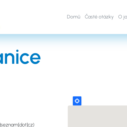
Domů
Časté otázky
O j
nice
]seznam[dot]cz)