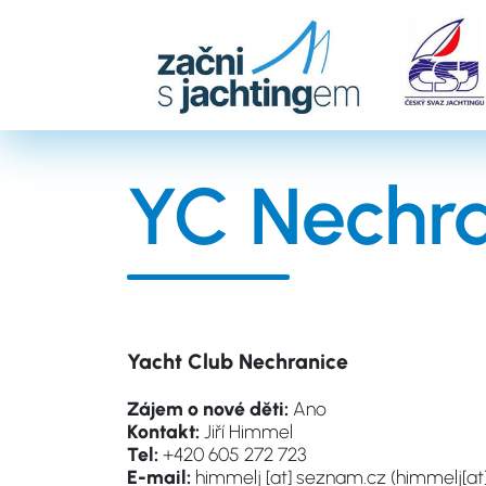
Přejít
k
hlavnímu
obsahu
YC Nechra
Yacht Club Nechranice
Zájem o nové děti:
Ano
Kontakt:
Jiří Himmel
Tel:
+420 605 272 723
E-mail:
himmelj
[at]
seznam.cz
(himmelj[at