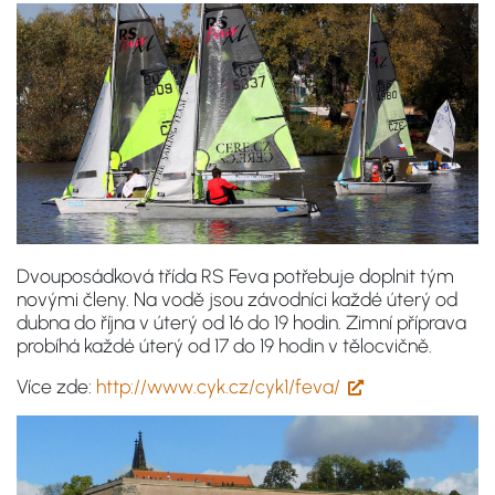
Dvouposádková třída RS Feva potřebuje doplnit tým
novými členy. Na vodě jsou závodníci každé úterý od
dubna do října v úterý od 16 do 19 hodin. Zimní příprava
probíhá každé úterý od 17 do 19 hodin v tělocvičně.
Více zde:
http://www.cyk.cz/cyk1/feva/