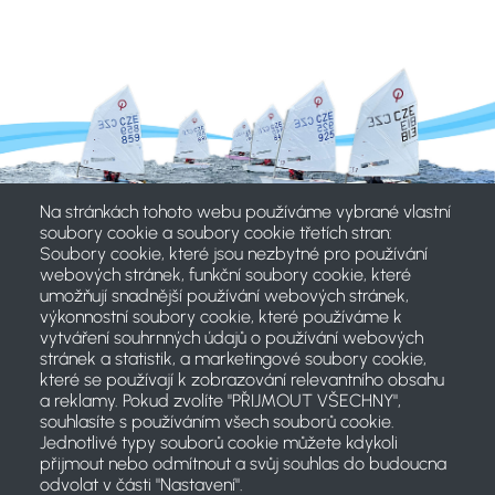
Na stránkách tohoto webu používáme vybrané vlastní
soubory cookie a soubory cookie třetích stran:
Soubory cookie, které jsou nezbytné pro používání
webových stránek, funkční soubory cookie, které
umožňují snadnější používání webových stránek,
výkonnostní soubory cookie, které používáme k
vytváření souhrnných údajů o používání webových
stránek a statistik, a marketingové soubory cookie,
které se používají k zobrazování relevantního obsahu
a reklamy. Pokud zvolíte "PŘIJMOUT VŠECHNY",
souhlasíte s používáním všech souborů cookie.
Jednotlivé typy souborů cookie můžete kdykoli
přijmout nebo odmítnout a svůj souhlas do budoucna
odvolat v části "Nastavení".