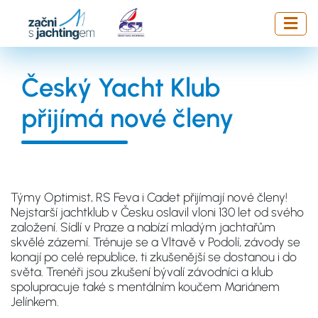
Přejít
k
hlavnímu
obsahu
Český Yacht Klub
přijímá nové členy
Týmy Optimist, RS Feva i Cadet přijímají nové členy!
Nejstarší jachtklub v Česku oslavil vloni 130 let od svého
založení. Sídlí v Praze a nabízí mladým jachtařům
skvělé zázemí. Trénuje se a Vltavě v Podolí, závody se
konají po celé republice, ti zkušenější se dostanou i do
světa. Trenéři jsou zkušení bývalí závodníci a klub
spolupracuje také s mentálním koučem Mariánem
Jelínkem.