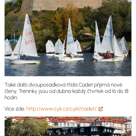
Také další dvouposádková třída Cadet přijímá nové
členy. Tréninky jsou od dubna každý čtvrtek od 16 do 18
hodin.
Více zde:
http://www.cyk.cz/cyk1/cadet/